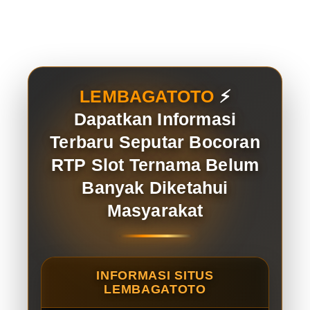
LEMBAGATOTO
⚡
Dapatkan Informasi
Terbaru Seputar Bocoran
RTP Slot Ternama Belum
Banyak Diketahui
Masyarakat
INFORMASI SITUS
LEMBAGATOTO